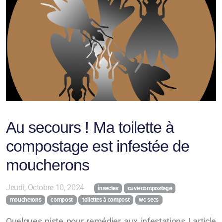
Au secours ! Ma toilette à
compostage est infestée de
moucherons
Jeudi, Octobre 10, 2024
insectes
cuve compostage
moucherons
compost
toilettes à compost
wc secs
Quelques piste pour remédier aux infestations | article