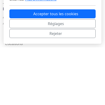
+41 78 822 78 76 (Emmanuelle)
Menu principal
Accepter tous les cookies
Accueil
Activités Biocapi
Réglages
Vente
Rejeter
Bureau de conseil
Locations
Equibasic
Boutique
Actualités
Médias
Galerie
Contact
Blog
Légal