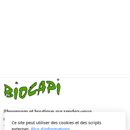
Showroom et boutique sur rendez-vous
Chemin de Frouye 4
Ce site peut utiliser des cookies et des scripts
1462 Yvonand
externes.
Plus d'informations