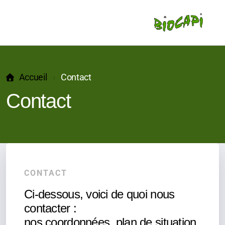
Accueil
Contact
Contact
Vente
Bureau de conseil
CONTACT
Locations
Ci-dessous, voici de quoi nous
Equibasic
contacter :
nos coordonnées, plan de situation,